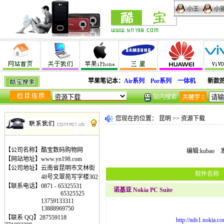
小王
小
苹果笔记本：
Air系列
Por系列
一体机
新款
站内搜索
您现在的位置：
昆明
>>
资源下载
【公司名称】酷宝数码购物网
编辑:kubao 发
【网站地址】www.yn198.com
【公司地址】云南省昆明市文林街
软件名称
48号文翠苑写字楼302
【联系电话】0871 - 65325531
诺基亚 Nokia PC Suite
65325525
13759133311
13888969750
【联系 QQ】287559118
http://nds1.nokia.